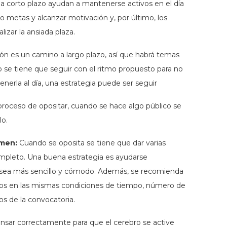
s a corto plazo ayudan a mantenerse activos en el día
do metas y alcanzar motivación y, por último, los
lizar la ansiada plaza.
ón es un camino a largo plazo, así que habrá temas
se tiene que seguir con el ritmo propuesto para no
enerla al día, una estrategia puede ser seguir
 proceso de opositar, cuando se hace algo público se
lo.
amen:
Cuando se oposita se tiene que dar varias
ompleto. Una buena estrategia es ayudarse
sea más sencillo y cómodo. Además, se recomienda
los en las mismas condiciones de tiempo, número de
s de la convocatoria.
sar correctamente para que el cerebro se active