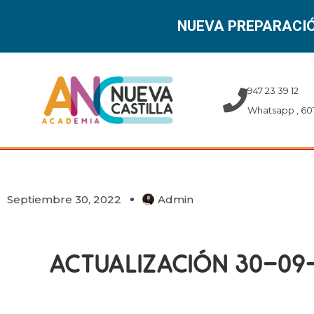
NUEVA PREPARACIÓ
Ir
al
947 23 39 12
contenido
Whatsapp , 601
Septiembre 30, 2022
Admin
ACTUALIZACIÓN 30-09-