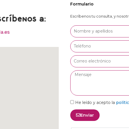
Formulario
scríbenos a:
Escríbenos tu consulta, y noso
Nombre
la.es
Teléfono
Correo
electrónico
Mensaje
RGPD
He leído y acepto la
políti
Enviar