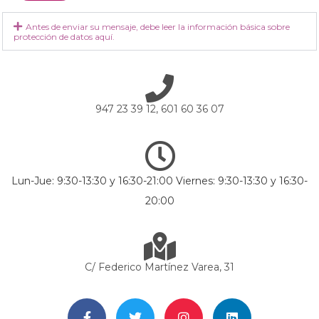
Antes de enviar su mensaje, debe leer la información básica sobre
protección de datos aquí.
947 23 39 12, 601 60 36 07
Lun-Jue: 9:30-13:30 y 16:30-21:00 Viernes: 9:30-13:30 y 16:30-
20:00
C/ Federico Martínez Varea, 31
F
T
I
L
a
w
n
i