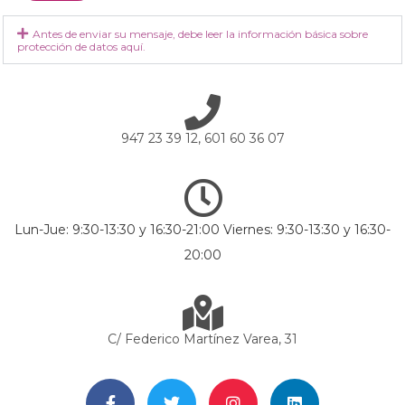
Antes de enviar su mensaje, debe leer la información básica sobre
protección de datos aquí.
947 23 39 12, 601 60 36 07
Lun-Jue: 9:30-13:30 y 16:30-21:00 Viernes: 9:30-13:30 y 16:30-
20:00
C/ Federico Martínez Varea, 31
F
T
I
L
a
w
n
i