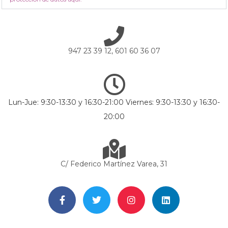
947 23 39 12, 601 60 36 07
Lun-Jue: 9:30-13:30 y 16:30-21:00 Viernes: 9:30-13:30 y 16:30-
20:00
C/ Federico Martínez Varea, 31
F
T
I
L
a
w
n
i
c
i
s
n
e
t
t
k
b
t
a
e