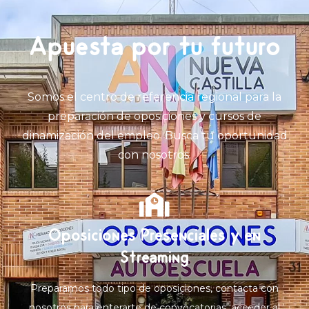
Apuesta por tu futuro
Somos el centro de referencia regional para la
preparación de oposiciones y cursos de
dinamización del empleo. Busca tu oportunidad
con nosotros.
Oposiciones Presenciales y en
Streaming
Preparamos todo tipo de oposiciones, contacta con
nosotros para enterarte de convocatorias, acceder al